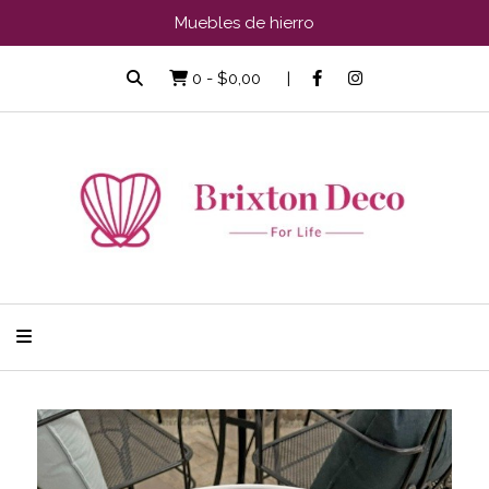
Muebles de hierro
0
-
$0,00