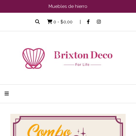
Muebles de hierro
0
-
$0,00