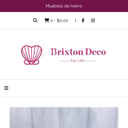
Muebles de hierro
0
-
$0,00