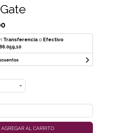
 Gate
00
n
Transferencia
o
Efectivo
86.059,10
escuentos
AGREGAR AL CARRITO