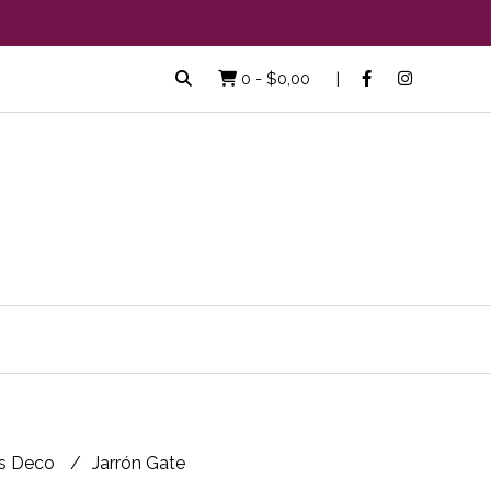
0
-
$0,00
s Deco
Jarrón Gate