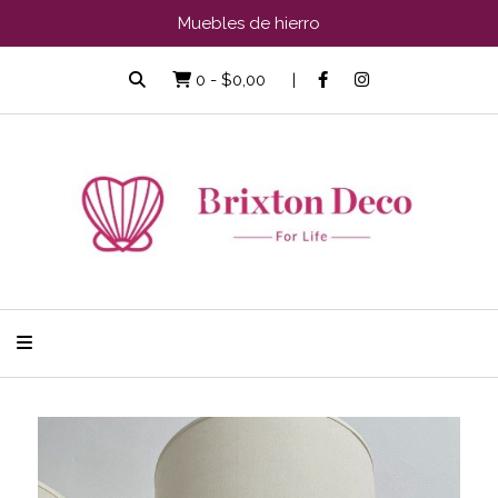
Muebles de hierro
0
-
$0,00