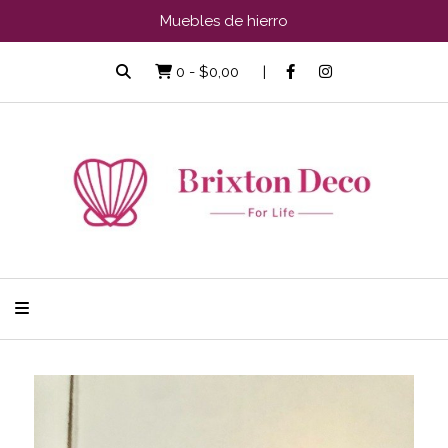
Muebles de hierro
0
-
$0,00